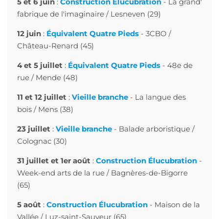
5 et 6 juin
:
Construction Élucubration
-
La grand'
fabrique de l'imaginaire
/ Lesneven (29)
12 juin
:
Équivalent Quatre Pieds
-
3CBO
/
Château-Renard (45)
4 et 5 juillet
:
Équivalent Quatre Pieds
-
48e de
rue
/ Mende (48)
11 et 12 juillet
:
Vieille branche
-
La langue des
bois
/ Mens (38)
23 juillet
:
Vieille branche
- Balade arboristique /
Colognac (30)
31 juillet et 1er août
:
Construction Élucubration
-
Week-end arts de la rue
/ Bagnères-de-Bigorre
(65)
5 août
:
Construction Élucubration
-
Maison de la
Vallée
/ Luz-saint-Sauveur (65)