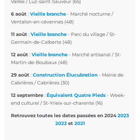
Vallée
/ Luz-saint-Sauveur (65)
6 août
:
Vieille branche
- Marché nocturne /
Ventalon-en-cévennes (48)
11 août
:
Vieille branche
- Parc du village / St-
Germain-de-Calberte (48)
12 août
:
Vieille branche
-
Marché artisanal
/ St-
Martin-de-Boubaux (48)
29 août
:
Construction Élucubration
-
Mairie de
Cabrières
/ Cabrières (30)
12 septembre
:
Équivalent Quatre Pieds
-
Week-
end culturel
/ St-Yrieix-sur-charente (16)
Retrouvez toutes les dates passées en
2024
2023
2022
et
2021