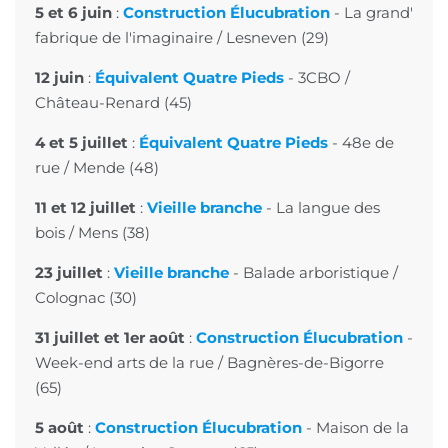
5 et 6 juin
:
Construction Élucubration
-
La grand'
fabrique de l'imaginaire
/ Lesneven (29)
12 juin
:
Équivalent Quatre Pieds
-
3CBO
/
Château-Renard (45)
4 et 5 juillet
:
Équivalent Quatre Pieds
-
48e de
rue
/ Mende (48)
11 et 12 juillet
:
Vieille branche
-
La langue des
bois
/ Mens (38)
23 juillet
:
Vieille branche
- Balade arboristique /
Colognac (30)
31 juillet et 1er août
:
Construction Élucubration
-
Week-end arts de la rue
/ Bagnères-de-Bigorre
(65)
5 août
:
Construction Élucubration
-
Maison de la