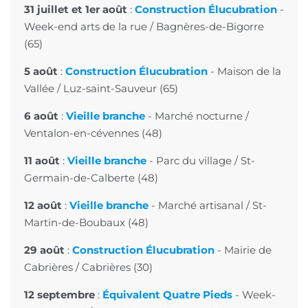
31 juillet et 1er août
:
Construction Élucubration
-
Week-end arts de la rue
/ Bagnères-de-Bigorre
(65)
5 août
:
Construction Élucubration
-
Maison de la
Vallée
/ Luz-saint-Sauveur (65)
6 août
:
Vieille branche
- Marché nocturne /
Ventalon-en-cévennes (48)
11 août
:
Vieille branche
- Parc du village / St-
Germain-de-Calberte (48)
12 août
:
Vieille branche
-
Marché artisanal
/ St-
Martin-de-Boubaux (48)
29 août
:
Construction Élucubration
-
Mairie de
Cabrières
/ Cabrières (30)
12 septembre
:
Équivalent Quatre Pieds
-
Week-