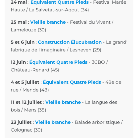
24 mai
:
Équivalent Quatre Pieds
-
Festival Marée
Haute
/ La Salvetat-sur-Agout (34)
25 mai
:
Vieille branche
-
Festival du Vivant
/
Lamelouze (30)
5 et 6 juin
:
Construction Élucubration
-
La grand'
fabrique de l'imaginaire
/ Lesneven (29)
12 juin
:
Équivalent Quatre Pieds
-
3CBO
/
Château-Renard (45)
4 et 5 juillet
:
Équivalent Quatre Pieds
-
48e de
rue
/ Mende (48)
11 et 12 juillet
:
Vieille branche
-
La langue des
bois
/ Mens (38)
23 juillet
:
Vieille branche
- Balade arboristique /
Colognac (30)